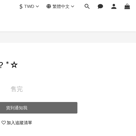
$
TWD
繁體中文
？*☆
售完
貨到通知我
加入追蹤清單