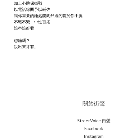
加上心跳保衛戰
以電話線圈予以輔佐
讓你重要的鑰匙能夠舒適的套於你手腕
不鬆不緊、中性百搭
誰串誰好看
想鑰嗎？
說出來才有。
關於街聲
StreetVoice 街聲
Facebook
Instagram