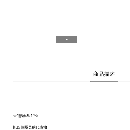
商品描述
☆*想鑰嗎？*☆
以四位團員的代表物