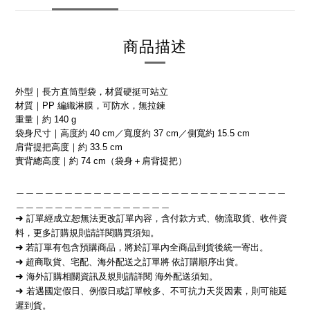
商品描述
外型｜長方直筒型袋，材質硬挺可站立
材質｜PP 編織淋膜，可防水，無拉鍊
重量｜約 140 g
袋身尺寸｜高度約 40 cm／寬度約 37 cm／側寬約 15.5 cm
肩背提把高度｜約 33.5 cm
實背總高度｜約 74 cm（袋身＋肩背提把）
＿＿＿＿＿＿＿＿＿＿＿＿＿＿＿＿＿＿＿＿＿＿＿＿＿＿＿＿
＿＿＿＿＿＿＿＿＿＿＿＿＿＿＿＿
➜
訂單經成立恕無法更改訂單內容，含付款方式、物流取貨、收件資
料，更多訂購規則請詳閱購買須知。
➜
若訂單有包含預購商品，將於訂單內全商品到貨後統一寄出。
➜
超商取貨、宅配、海外配送之訂單將
依訂購順序出貨
。
➜
海外訂購相關資訊及規則請詳閱 海外配送須知。
➜
若遇國定假日、例假日或訂單較多、不可抗力天災因素，則可能延
遲到貨。